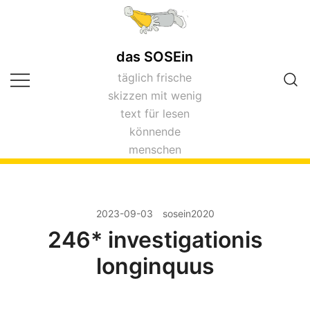
Zum
Inhalt
springen
das SOSEin
täglich frische
skizzen mit wenig
text für lesen
könnende
menschen
2023-09-03
sosein2020
246* investigationis
longinquus