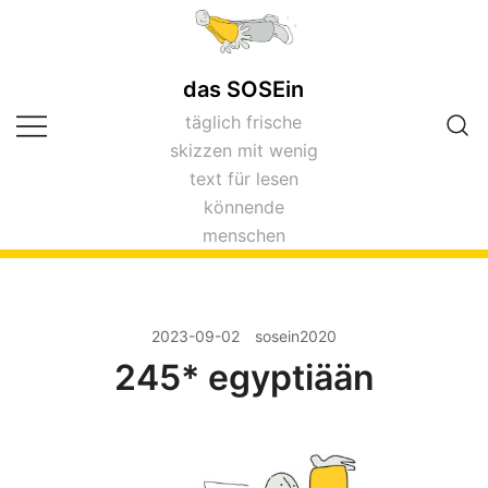
Zum
Inhalt
springen
das SOSEin
täglich frische
skizzen mit wenig
text für lesen
könnende
menschen
2023-09-02
sosein2020
245* egyptiään