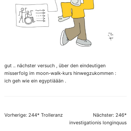
gut .. nächster versuch , über den eindeutigen
misserfolg im moon-walk-kurs hinwegzukommen :
ich geh wie ein egyptiäään .
Beitragsnavigation
Vorherige:
244* Trolleranz
Nächster:
246*
investigationis longinquus